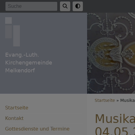
Direkt
Suche
zum
Inhalt
Evang.-Luth.
Kirchengemeinde
Melkendorf
Breadc
Startseite
Musika
Startseite
Musika
Kontakt
04.05
Gottesdienste und Termine