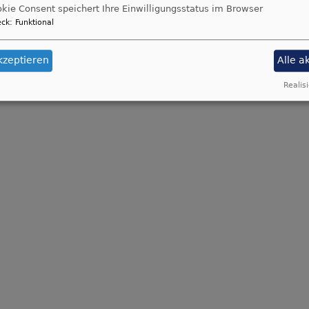
kie Consent speichert Ihre Einwilligungsstatus im Browser
ck
:
Funktional
kzeptieren
Alle a
Realisi