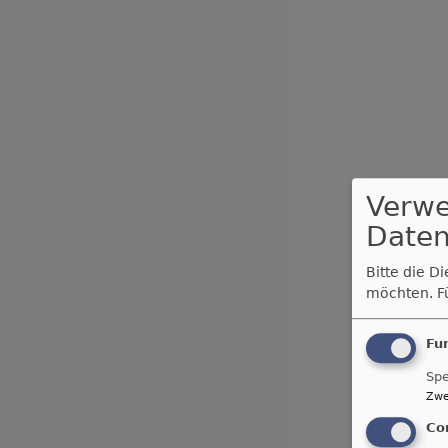
Verw
Daten
Bitte die D
möchten.
F
Fu
Spe
Zwe
Co