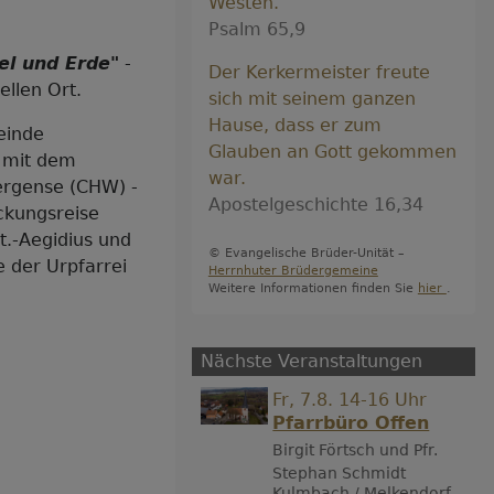
Westen.
Psalm 65,9
el und Erde"
-
Der Kerkermeister freute
ellen Ort.
sich mit seinem ganzen
Hause, dass er zum
einde
Glauben an Gott gekommen
 mit dem
war.
ergense (CHW) -
Apostelgeschichte 16,34
ckungsreise
t.-Aegidius und
© Evangelische Brüder-Unität –
e der Urpfarrei
Herrnhuter Brüdergemeine
Weitere Informationen finden Sie
hier
.
Nächste Veranstaltungen
Fr, 7.8. 14-16 Uhr
Pfarrbüro Offen
Birgit Förtsch und Pfr.
Stephan Schmidt
Kulmbach / Melkendorf