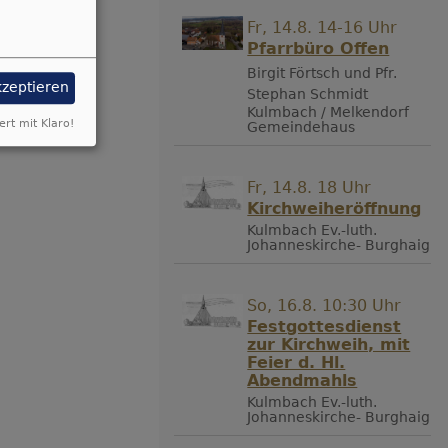
Fr, 14.8. 14-16 Uhr
Pfarrbüro Offen
Birgit Förtsch und Pfr.
kzeptieren
Stephan Schmidt
Kulmbach / Melkendorf
ert mit Klaro!
Gemeindehaus
Fr, 14.8. 18 Uhr
Kirchweiheröffnung
Kulmbach
Ev.-luth.
Johanneskirche- Burghaig
So, 16.8. 10:30 Uhr
Festgottesdienst
zur Kirchweih, mit
Feier d. Hl.
Abendmahls
Kulmbach
Ev.-luth.
Johanneskirche- Burghaig