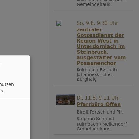
Gemeindehaus
So, 9.8. 9:30 Uhr
zentraler
Gottesdienst der
Region West in
Unterdornlach im
Steinbruch,
ausgestaltet vom
n
Posaunenchor
Kulmbach
Ev.-Luth.
Johanneskirche -
Burghaig
 nutzen
n.
Di, 11.8. 9-11 Uhr
Pfarrbüro Offen
Birgit Förtsch und Pfr.
Stephan Schmidt
Kulmbach / Melkendorf
Gemeindehaus