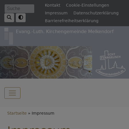
Direkt
Fußbereichsmenü
Kontakt
Cookie-Einstellungen
Suche
zum
Impressum
Datenschutzerklärung
Inhalt
Barrierefreiheitserklärung
Evang.-Luth. Kirchengemeinde Melkendorf
Hauptnavigation
Breadcrumb
Startseite
Impressum