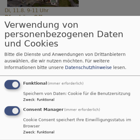
Di, 11.8. 9-11 Uhr
Pfarrbüro Offen
Verwendung von
Birgit Förtsch und Pfr. Stephan Schmidt
Kulmbach / Melkendorf
Gemeindehaus
personenbezogenen Daten
und Cookies
Bitte die Dienste und Anwendungen von Drittanbietern
auswählen, die wir nutzen möchten.
Für weitere
Informationen bitte unsere
Datenschutzhinweise
lesen.
Funktional
(immer erforderlich)
Fr, 14.8. 14-16 Uhr
Speichern von Daten: Cookie für die Benutzersitzung
Pfarrbüro Offen
Zweck
:
Funktional
Birgit Förtsch und Pfr. Stephan Schmidt
Kulmbach / Melkendorf
Gemeindehaus
Consent Manager
(immer erforderlich)
Cookie Consent speichert Ihre Einwilligungsstatus im
Browser
Zweck
:
Funktional