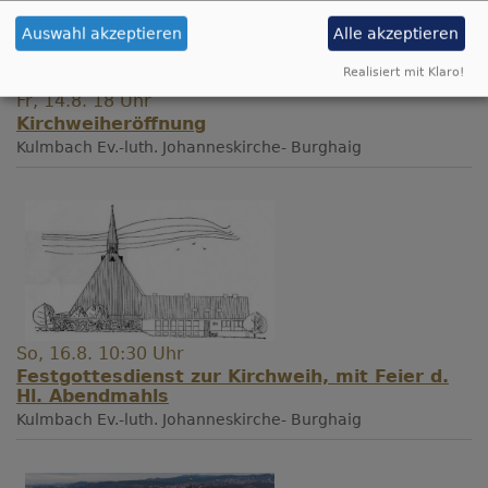
Auswahl akzeptieren
Alle akzeptieren
Realisiert mit Klaro!
Fr, 14.8. 18 Uhr
Kirchweiheröffnung
Kulmbach
Ev.-luth. Johanneskirche- Burghaig
So, 16.8. 10:30 Uhr
Festgottesdienst zur Kirchweih, mit Feier d.
Hl. Abendmahls
Kulmbach
Ev.-luth. Johanneskirche- Burghaig